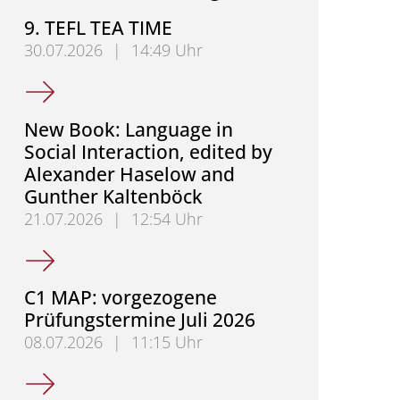
9. TEFL TEA TIME
30.07.2026
|
14:49 Uhr
9. TEFL TEA TIME
New Book: Language in
Social Interaction, edited by
Alexander Haselow and
Gunther Kaltenböck
21.07.2026
|
12:54 Uhr
New Book: Language in Social Interaction, edited
C1 MAP: vorgezogene
Prüfungstermine Juli 2026
08.07.2026
|
11:15 Uhr
C1 MAP: vorgezogene Prüfungstermine Juli 2026