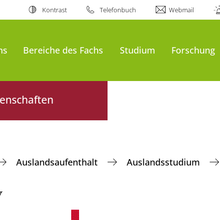
Kontrast
Telefonbuch
Webmail
ns
Bereiche des Fachs
Studium
Forschung
senschaften
Auslandsaufenthalt
Auslandsstudium
y