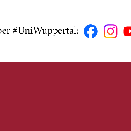
ber #UniWuppertal: