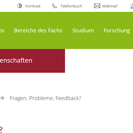
Kontrast
Telefonbuch
Webmail
ns
Bereiche des Fachs
Studium
Forschung
senschaften
Fragen, Probleme, Feedback?
?