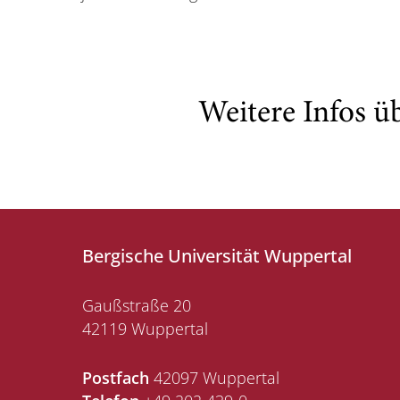
Weitere Infos ü
Bergische Universität Wuppertal
Gaußstraße 20
42119 Wuppertal
Postfach
42097 Wuppertal